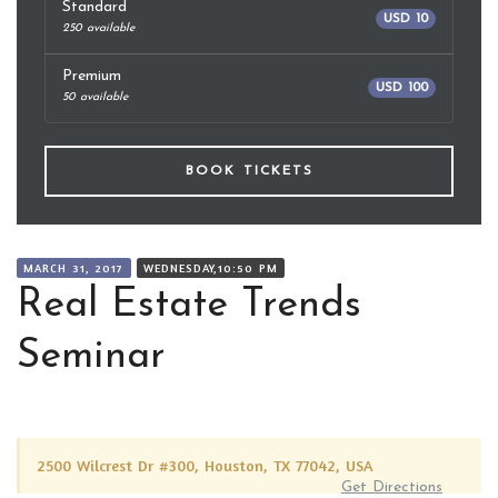
Standard
USD 10
250 available
Premium
USD 100
50 available
BOOK TICKETS
MARCH 31, 2017
WEDNESDAY,10:50 PM
Real Estate Trends
Seminar
2500 Wilcrest Dr #300, Houston, TX 77042, USA
Get Directions