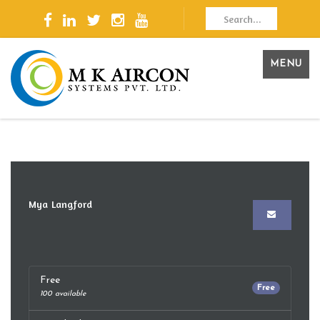
MENU
Mya Langford
Free
Free
100 available